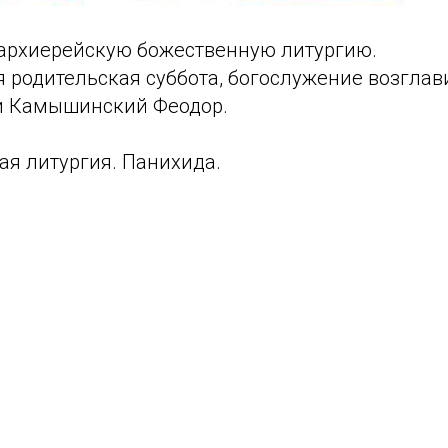
архиерейскую божественную литургию.
я родительская суббота, богослужение возглав
и Камышинский Феодор.
ая литургия. Панихида.
Tilda
Made on